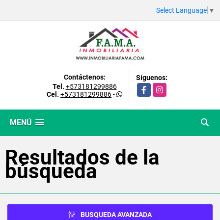
Select Language
▼
Contáctenos:
Síguenos:
Tel.
+573181299886
Facebook
Instagram
Cel.
+573181299886
-
MENÚ
Resultados de la
búsqueda
BUSQUEDA AVANZADA