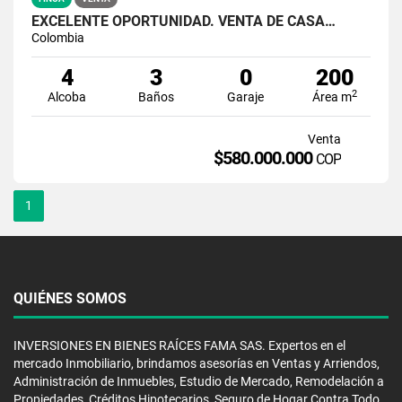
EXCELENTE OPORTUNIDAD. VENTA DE CASA…
Colombia
4
3
0
200
2
Alcoba
Baños
Garaje
Área m
Venta
$580.000.000
COP
1
QUIÉNES SOMOS
INVERSIONES EN BIENES RAÍCES FAMA SAS. Expertos en el
mercado Inmobiliario, brindamos asesorías en Ventas y Arriendos,
Administración de Inmuebles, Estudio de Mercado, Remodelación a
Propiedades, Créditos Hipotecarios, Seguro de Hogar Contra Todo