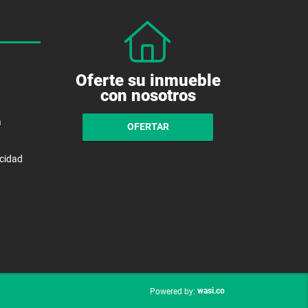
Oferte su inmueble
con nosotros
a
OFERTAR
acidad
wasi.co
Powered by: