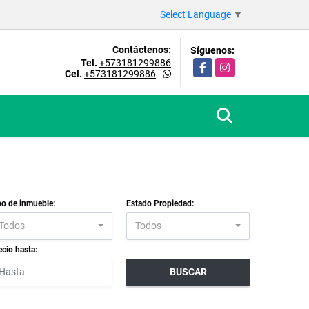
Select Language
▼
Contáctenos:
Síguenos:
Tel.
+573181299886
Facebook
Instagram
Cel.
+573181299886
-
po de inmueble:
Estado Propiedad:
Todos
Todos
ecio hasta:
BUSCAR