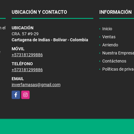
UBICACIÓN Y CONTACTO
INFORMACIÓN
 el
UBICACIÓN
Inicio
CRA. 57 #9-29
Ventas
Cartagena de Indias - Bolívar - Colombia
Arriendo
MÓVIL
e
Nuestra Empres
+573181299886
Contáctenos
TELÉFONO
Políticas de priv
+573181299886
EMAIL
inverfamasas@gmail.com
Facebook
Instagram