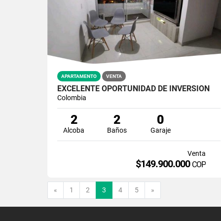
APARTAMENTO
VENTA
EXCELENTE OPORTUNIDAD DE INVERSION
Colombia
2
2
0
Alcoba
Baños
Garaje
Venta
$149.900.000
COP
Anterior
Siguiente
«
1
2
3
4
5
»