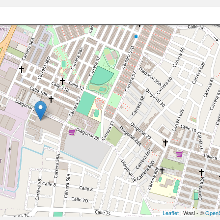
Leaflet
| Wasi - ©
OpenS