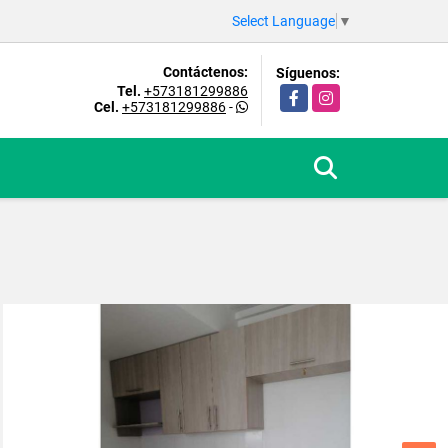
Select Language
▼
Contáctenos:
Síguenos:
Tel.
+573181299886
Facebook
Instagram
Cel.
+573181299886
-