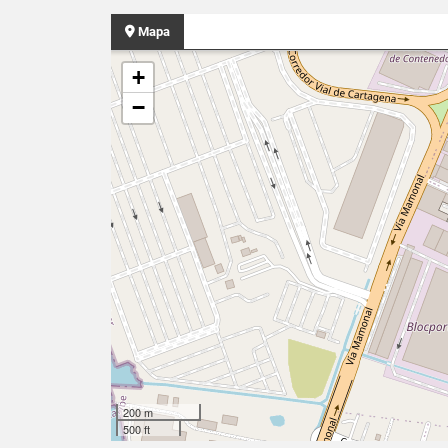
Mapa
+
−
200 m
500 ft