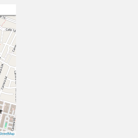
treetMap