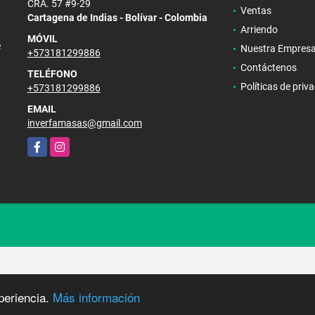
CRA. 57 #9-29
Ventas
Cartagena de Indias - Bolívar - Colombia
Arriendo
MÓVIL
e
Nuestra Empres
+573181299886
Contáctenos
TELÉFONO
Políticas de priv
+573181299886
EMAIL
inverfamasas@gmail.com
Facebook
Instagram
periencia.
Más información