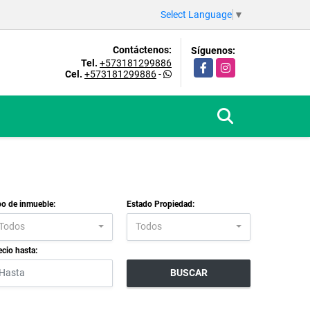
Select Language
▼
Contáctenos:
Síguenos:
Tel.
+573181299886
Facebook
Instagram
Cel.
+573181299886
-
po de inmueble:
Estado Propiedad:
Todos
Todos
ecio hasta:
BUSCAR