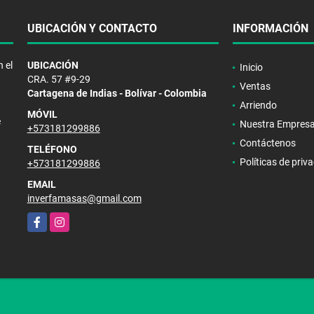
UBICACIÓN Y CONTACTO
INFORMACIÓN
 el
UBICACIÓN
Inicio
CRA. 57 #9-29
Ventas
Cartagena de Indias - Bolívar - Colombia
Arriendo
MÓVIL
e
Nuestra Empres
+573181299886
Contáctenos
TELÉFONO
Políticas de priv
+573181299886
EMAIL
inverfamasas@gmail.com
Facebook
Instagram