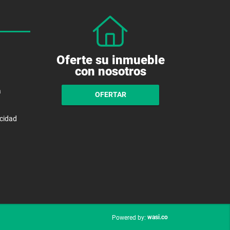
Oferte su inmueble
con nosotros
a
OFERTAR
acidad
wasi.co
Powered by: