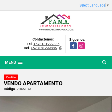
Select Language
▼
Contáctenos:
Síguenos:
Tel.
+573181299886
Facebook
Instagram
Cel.
+573181299886
-
MENÚ
Vendido
VENDO APARTAMENTO
Código.
7046139