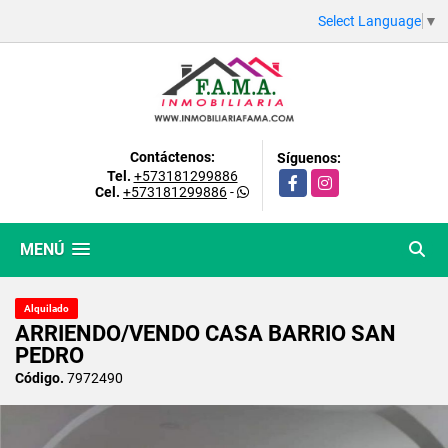
Select Language
▼
Contáctenos:
Síguenos:
Tel.
+573181299886
Facebook
Instagram
Cel.
+573181299886
-
MENÚ
Alquilado
ARRIENDO/VENDO CASA BARRIO SAN
PEDRO
Código.
7972490