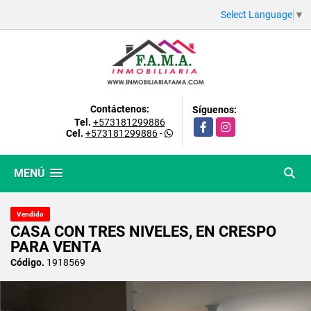
Select Language
▼
Contáctenos:
Síguenos:
Tel.
+573181299886
Facebook
Instagram
Cel.
+573181299886
-
MENÚ
Vendido
CASA CON TRES NIVELES, EN CRESPO
PARA VENTA
Código.
1918569