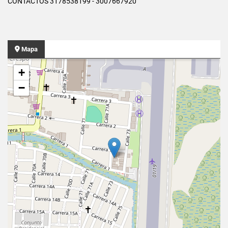
CONTACTOS 3178538199 - 3007667920
Mapa
+
−