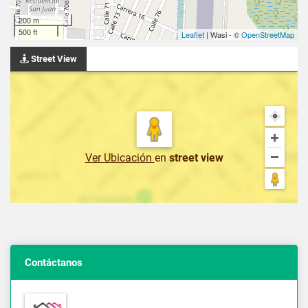
200 m
500 ft
Leaflet
| Wasi - ©
OpenStreetMap
Street View
Ver Ubicación
en
street view
Contáctanos