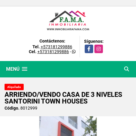
Contáctenos:
Síguenos:
Tel.
+573181299886
Facebook
Instagram
Cel.
+573181299886
-
MENÚ
Alquilado
ARRIENDO/VENDO CASA DE 3 NIVELES
SANTORINI TOWN HOUSES
Código.
8012999