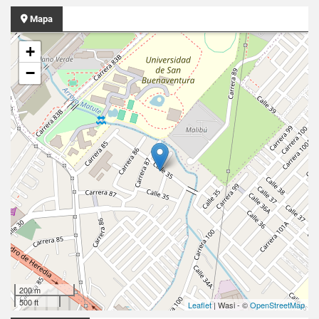
Mapa
+
−
200 m
500 ft
Leaflet
| Wasi - ©
OpenStreetMap